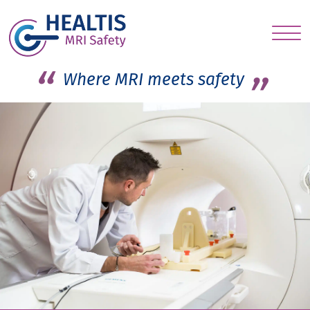
S
c
Where MRI meets safety