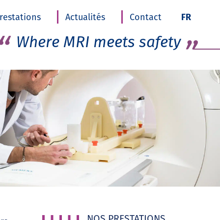
Skip t
restations
Actualités
Contact
FR
conten
Where MRI meets safety
NOS PRESTATIONS