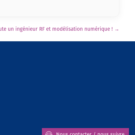
ute un ingénieur RF et modélisation numérique !
→
Contactez-nous
+33 (0)9 70 40 54 79
sales
@
healtis.com
Nous contacter / nous suivre