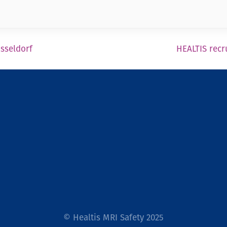
sseldorf
HEALTIS recr
Nos prestations
Mentions légales
La société
Confidentialité des
données
Actualités
©
Healtis MRI Safety
2025