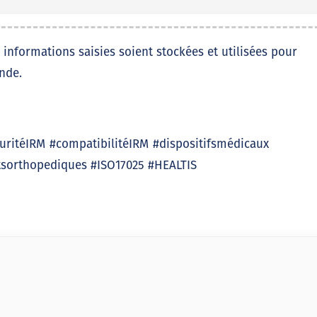
 informations saisies soient stockées et utilisées pour
nde.
uritéIRM #compatibilitéIRM #dispositifsmédicaux
tsorthopediques #ISO17025 #HEALTIS