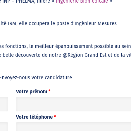
e INP – PHELMA, filière «
Ingénierie Biomédicale
»
lité IRM, elle occupera le poste d’Ingénieur Mesures
tes fonctions, le meilleur épanouissement possible au sei
e belle découverte de notre @Région Grand Est et de la vi
 Envoyez-nous votre candidature !
Votre prénom
*
Votre téléphone
*