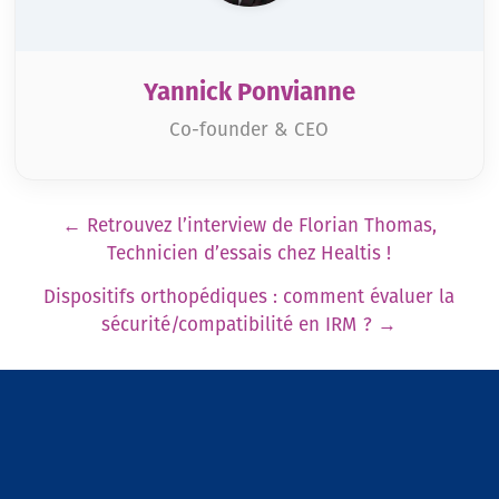
Yannick Ponvianne
Co-founder & CEO
Pagination
←
Retrouvez l’interview de Florian Thomas,
Technicien d’essais chez Healtis !
Dispositifs orthopédiques : comment évaluer la
sécurité/compatibilité en IRM ?
→