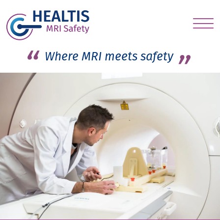
S
c
Where MRI meets safety