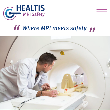
S
c
Where MRI meets safety