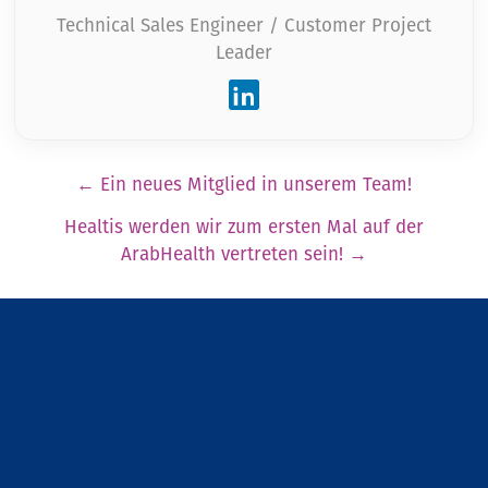
Technical Sales Engineer / Customer Project
Leader
Pagination
←
Ein neues Mitglied in unserem Team!
Healtis werden wir zum ersten Mal auf der
ArabHealth vertreten sein!
→