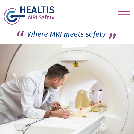
S
c
Where MRI meets safety