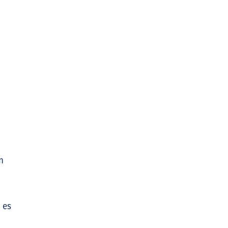
n
 es