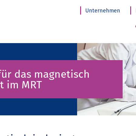
Unternehmen
ür das magnetisch
t im MRT