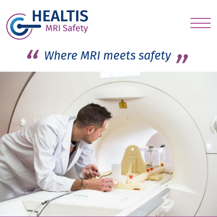
S
c
Where MRI meets safety